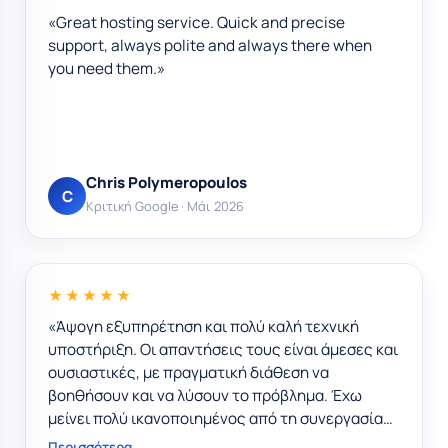
support, always polite and always there when
you need them.»
Chris Polymeropoulos
C
Κριτική Google · Μάι 2026
★★★★★
«Άψογη εξυπηρέτηση και πολύ καλή τεχνική
υποστήριξη. Οι απαντήσεις τους είναι άμεσες και
ουσιαστικές, με πραγματική διάθεση να
βοηθήσουν και να λύσουν το πρόβλημα. Έχω
μείνει πολύ ικανοποιημένος από τη συνεργασία
και σίγουρα τους προτείνω.»
Περισσότερα