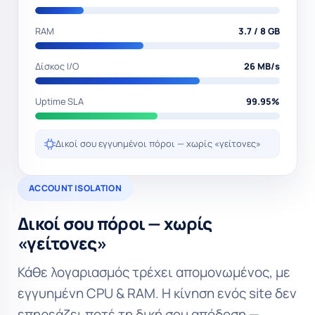
RAM
2.9 / 8 GB
Δίσκος I/O
16 MB/s
Uptime SLA
99.95%
Δικοί σου εγγυημένοι πόροι — χωρίς «γείτονες»
ACCOUNT ISOLATION
Δικοί σου πόροι — χωρίς
«γείτονες»
Κάθε λογαριασμός τρέχει απομονωμένος, με
εγγυημένη CPU & RAM. Η κίνηση ενός site δεν
επηρεάζει ποτέ τη δική σου απόδοση —