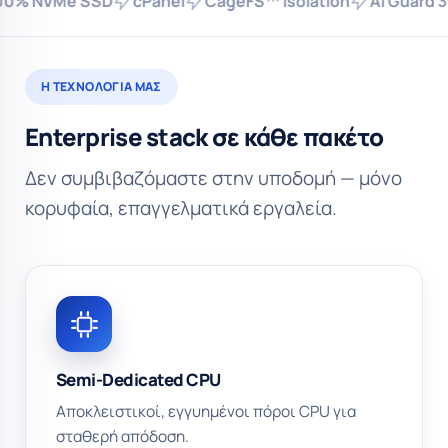
Me SSD
cPanel
CageFS™ Isolation
AI Guard 360
S
Η ΤΕΧΝΟΛΟΓΊΑ ΜΑΣ
Enterprise stack σε κάθε πακέτο
Δεν συμβιβαζόμαστε στην υποδομή — μόνο
κορυφαία, επαγγελματικά εργαλεία.
Semi-Dedicated CPU
Αποκλειστικοί, εγγυημένοι πόροι CPU για
σταθερή απόδοση.