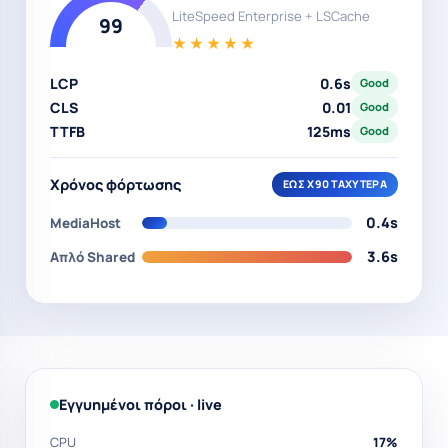
LiteSpeed Enterprise + LSCache
99
★★★★★
LCP
0.7s
Good
CLS
0.01
Good
TTFB
124ms
Good
Χρόνος φόρτωσης
ΈΩΣ X90 ΤΑΧΎΤΕΡΑ
0.4s
MediaHost
3.6s
Απλό Shared
Εγγυημένοι πόροι · live
CPU
28%