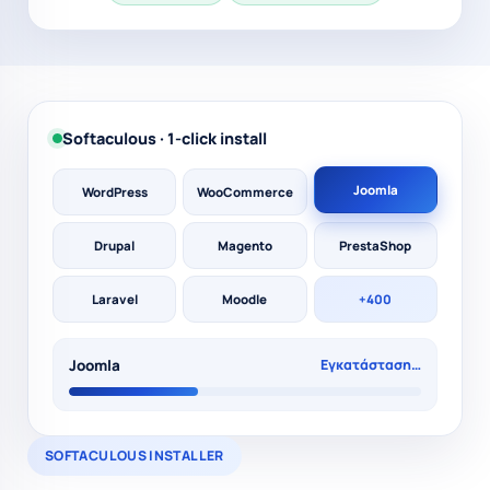
Softaculous · 1-click install
Joomla
WordPress
WooCommerce
Drupal
Magento
PrestaShop
Laravel
Moodle
+400
Joomla
Εγκαταστάθηκε ✓
SOFTACULOUS INSTALLER