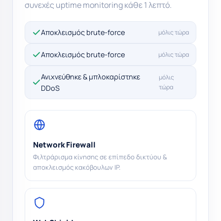
συνεχές uptime monitoring κάθε 1 λεπτό.
Malware σε καραντίνα
μόλις τώρα
Αποκλεισμός brute-force
μόλις τώρα
Αποκλεισμός brute-force
μόλις τώρα
Network Firewall
Φιλτράρισμα κίνησης σε επίπεδο δικτύου &
αποκλεισμός κακόβουλων IP.
WebShield