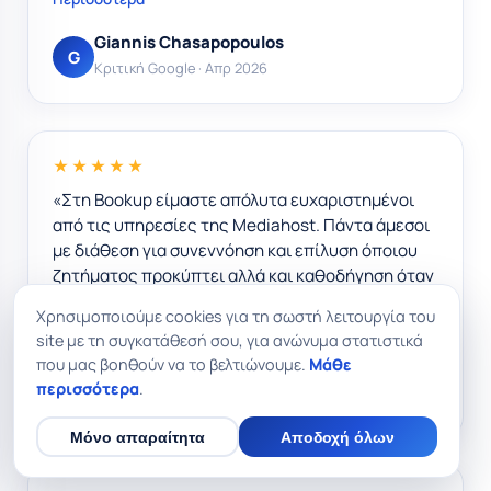
Giannis Chasapopoulos
G
Κριτική Google · Απρ 2026
★★★★★
«Στη Bookup είμαστε απόλυτα ευχαριστημένοι
από τις υπηρεσίες της Mediahost. Πάντα άμεσοι
με διάθεση για συνεννόηση και επίλυση όποιου
ζητήματος προκύπτει αλλά και καθοδήγηση όταν
χρειάζεται για τεχνικά θέματα. Ευχαριστούμε
πολύ, συνεχίστε δυναμικά!»
Περισσότερα
Χρησιμοποιούμε cookies για τη σωστή λειτουργία του
site με τη συγκατάθεσή σου, για ανώνυμα στατιστικά
Bookup Gr
B
που μας βοηθούν να το βελτιώνουμε.
Μάθε
Κριτική Google · Μάρ 2026
περισσότερα
.
Μόνο απαραίτητα
Αποδοχή όλων
★★★★★